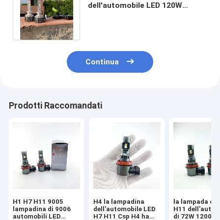
dell'automobile LED 120W
12000Lm Csp H1 H7 H11 H3
9005 9006 H4 6500K
Continua
Prodotti Raccomandati
H1 H7 H11 9005
H4 la lampadina
la lampada ca
lampadina di 9006
dell'automobile LED
H11 dell'autom
automobili LED
H7 H11 Csp H4 ha
di 72W 12000