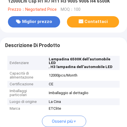
12000Lm Csp H1 H7 H11 H3 9005 9006 H4 6500K
Prezzo：Negotiated Price
MOQ：100
Miglior prezzo
Contattaci
Descrizione Di Prodotto
Lampadina 6500K dell'automobile
Evidenziare
LED
,
H3 lampadina dell'automobile LED
Capacità di
12000pcs/Month
alimentazione
Certificazione
CE
Imballaggi
Imballaggio al dettaglio
particolari
Luogo di origine
La Cina
Marca
ETClite
Osservi più