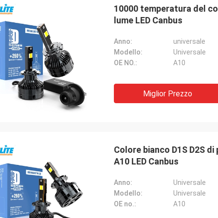
10000 temperatura del co
lume LED Canbus
Anno:
universale
Modello:
Universale
OE NO.:
A10
Miglior Prezzo
Colore bianco D1S D2S di 
A10 LED Canbus
Anno:
Universale
Modello:
Universale
OE no.:
A10