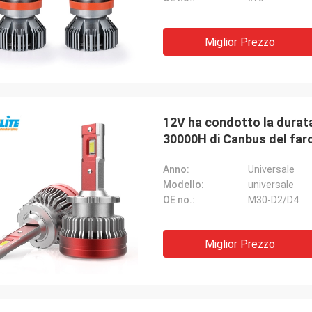
Miglior Prezzo
12V ha condotto la durata
30000H di Canbus del far
Anno:
Universale
Modello:
universale
OE no.:
M30-D2/D4
Miglior Prezzo