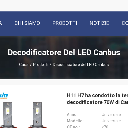
A
CHI SIAMO
PRODOTTI
NOTIZIE
CO
Decodificatore Del LED Canbus
Casa
/
Prodotti
/
Decodificatore del LED Canbus
H11 H7 ha condotto la tem
decodificatore 70W di C
Anno:
Universale
Modello:
Universale
OE no.:
x70