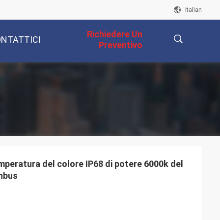
Italian
Richiedere Un
NTATTICI
Preventivo
描
述
peratura del colore IP68 di potere 6000k del
anbus