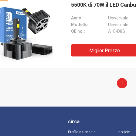
5500K di 70W il LED Canbu
Anno:
Universale
Modello:
Universale
OE no.:
A10-D8S
Miglior Prezzo
1
circa
Profilo aziendale
notizie