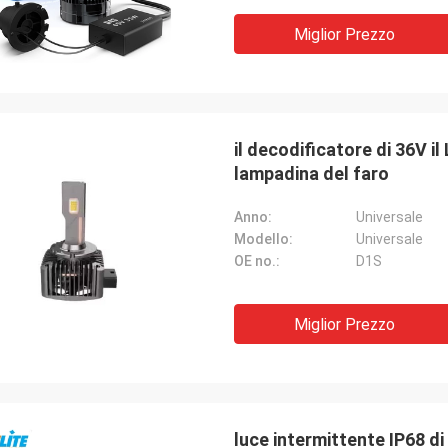
Miglior Prezzo
il decodificatore di 36V 
lampadina del faro
Anno:
Universale
Modello:
Universale
OE no.:
D1S
Miglior Prezzo
luce intermittente IP68 d