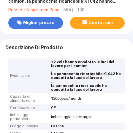
camion, la pannocchia ricaricabile K1042 hanno
condotto la luce del lavoro
Prezzo：Negotiated Price
MOQ：100
Miglior prezzo
Contattaci
Descrizione Di Prodotto
12 volt hanno condotto le luci del
lavoro per i camion
,
La pannocchia ricaricabile K1042 ha
Evidenziare
condotto la luce del lavoro
,
la pannocchia ricaricabile ha
condotto la luce del lavoro
Capacità di
12000pcs/month
alimentazione
Certificazione
CE
Imballaggi
Imballaggio al dettaglio
particolari
Luogo di origine
La Cina